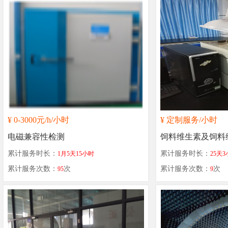
¥
0-3000元/h
/小时
¥
定制服务
/小时
电磁兼容性检测
饲料维生素及饲料
累计服务时长：
累计服务时长：
1月5天15小时
25天
的检测
累计服务次数：
次
累计服务次数：
次
95
9